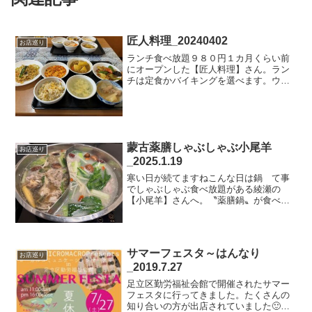
匠人料理_20240402
お店巡り
ランチ食べ放題９８０円１カ月くらい前
にオープンした【匠人料理】さん。ラン
チは定食かバイキングを選べます。ウチ
はバイキングを選択。カレー、回鍋肉、
チャーハン焼きそば、もつ煮込みなどメ
ニューの豊富さと料理のクオリティーで
この値段はコスパ高すぎだ...
蒙古薬膳しゃぶしゃぶ小尾羊
お店巡り
_2025.1.19
寒い日が続てますねこんな日は鍋 て事
でしゃぶしゃぶ食べ放題がある綾瀬の
【小尾羊】さんへ。〝薬膳鍋〟が食べら
れるこちらのお店。基本のスープが8種類
にプラス220円足すとさらに7種類から選
べます。サラダバーも種類が豊富高騰が
続く野菜を気前よく出...
サマーフェスタ～はんなり
お店巡り
_2019.7.27
足立区勤労福祉会館で開催されたサマー
フェスタに行ってきました。たくさんの
知り合いの方が出店されていました🙂