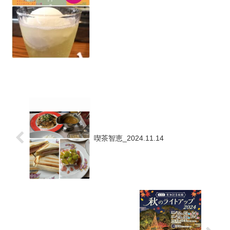
Tomorrow and Everydayさん。AMOSさ
ん。ファリーンさん。マフィンを買いま
した😃紅屋さん。日傘と首掛け扇風機を
買い...
喫茶智恵_2024.11.14