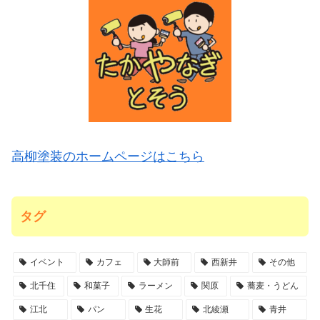
高柳塗装のホームページはこちら
タグ
イベント
カフェ
大師前
西新井
その他
北千住
和菓子
ラーメン
関原
蕎麦・うどん
江北
パン
生花
北綾瀬
青井