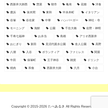
西新井大師西
惣菜
朝市
亀有
花畑
洋食
鹿浜
保木間
東和
中央本町
イタリアン
谷塚
谷在家
中華
ハンバーガー
神社・寺
モーニング
海鮮
公園
千住大橋
佐野・神明
千寿七福神
お弁当
島根
アリオ西新井
おにぎり
新田
見沼代親水公園
舎人公園
高野
八潮
入谷
ボランティア
ファミレス
関屋
牛田
保塚町
王子神谷
雑貨
ドリンク
焼肉
和食
西新井大師
六月
小台
Copyright © 2015-2026 たべあるき All Rights Reserved.