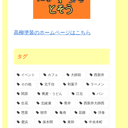
高柳塗装のホームページはこちら
タグ
イベント
カフェ
大師前
西新井
その他
北千住
和菓子
ラーメン
関原
蕎麦・うどん
江北
パン
生花
北綾瀬
青井
西新井大師西
惣菜
朝市
亀有
花畑
洋食
鹿浜
保木間
東和
中央本町