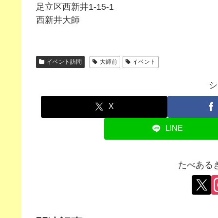
足立区西新井1-15-1
西新井大師
イベント訪問
大師前
イベント
シ
X
LINE
たべある