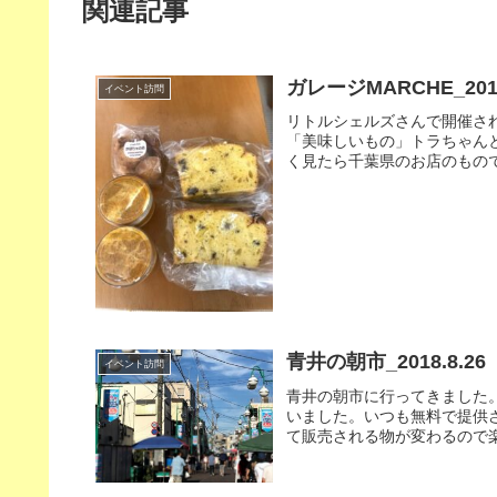
関連記事
ガレージMARCHE_2019
イベント訪問
リトルシェルズさんで開催され
「美味しいもの」トラちゃんと
く見たら千葉県のお店のものでし
青井の朝市_2018.8.26
イベント訪問
青井の朝市に行ってきました
いました。いつも無料で提供
て販売される物が変わるので楽