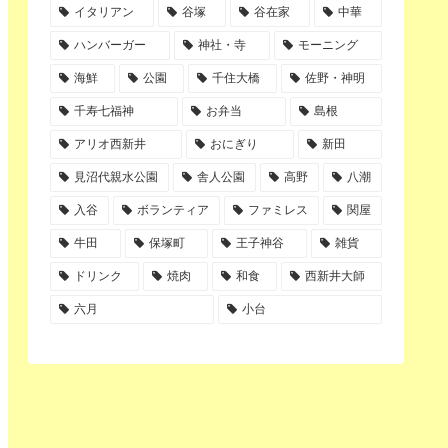
イタリアン
谷塚
谷在家
中華
ハンバーガー
神社・寺
モーニング
海鮮
公園
千住大橋
佐野・神明
千寿七福神
お弁当
島根
アリオ西新井
おにぎり
新田
見沼代親水公園
舎人公園
高野
八潮
入谷
ボランティア
ファミレス
関屋
牛田
保塚町
王子神谷
雑貨
ドリンク
焼肉
和食
西新井大師
六月
小台