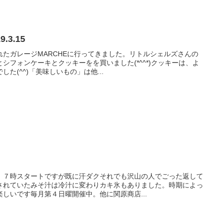
.3.15
たガレージMARCHEに行ってきました。リトルシェルズさんの
シフォンケーキとクッキーをを買いました(*^^*)クッキーは、よ
た(^^)「美味しいもの」は他...
。７時スタートですが既に汗ダクそれでも沢山の人でごった返して
されていたみそ汁は冷汁に変わりカキ氷もありました。時期によっ
しいです毎月第４日曜開催中。他に関原商店...