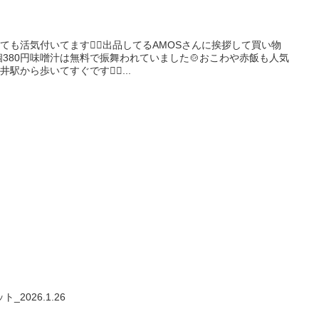
も活気付いてます🙆‍♂️出品してるAMOSさんに挨拶して買い物
5個380円味噌汁は無料で振舞われていました🍲おこわや赤飯も人気
から歩いてすぐです🙋‍♂...
2026.1.26