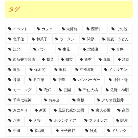
タグ
イベント
カフェ
大師前
西新井
その他
北千住
和菓子
ラーメン
関原
蕎麦・うどん
江北
パン
生花
北綾瀬
青井
西新井大師西
惣菜
朝市
亀有
花畑
洋食
鹿浜
保木間
東和
中央本町
イタリアン
谷塚
谷在家
中華
ハンバーガー
神社・寺
モーニング
海鮮
公園
千住大橋
佐野・神明
千寿七福神
お弁当
島根
アリオ西新井
おにぎり
新田
見沼代親水公園
舎人公園
高野
八潮
入谷
ボランティア
ファミレス
関屋
牛田
保塚町
王子神谷
雑貨
ドリンク