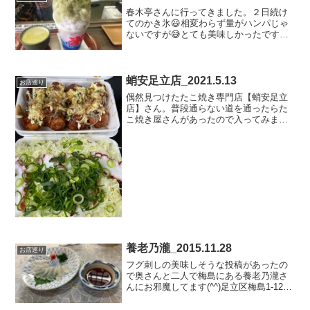
春木亭さんに行ってきました。２日続け
てのかき氷😃相変わらず量がハンパじゃ
ないですが😅とても美味しかったです😃
足立区梅島1-9-7春木亭
蛸安足立店_2021.5.13
お店巡り
偶然見つけたたこ焼き専門店【蛸安足立
店】さん。普段通らない道を通ったらた
こ焼き屋さんがあったので入ってみまし
た。中は飲食出来るスペースがありお酒
を呑みながらたこ焼きを食べる感じのお
店でした🐙🍺今回はオーソドックスなた
こ焼きとたこ焼きの上に蛸...
養老乃瀧_2015.11.28
お店巡り
フグ刺しの美味しそうな投稿があったの
で奥さんと二人で梅島にある養老乃瀧さ
んにお邪魔してます(^^)足立区梅島1-12-
14養老乃瀧 梅島店