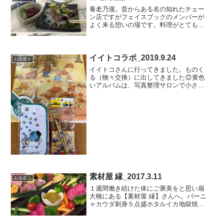
養老乃瀧。昔からある名の知れたチェー
ン店ですがフェイスブックのメンバーが
よく来る憩いの場です。料理がとても美
味しいので仕事で疲れた時はお世話にな
ってます^ ^足立区梅島1-12-14養老乃瀧
梅島店
イイトコラボ_2019.9.24
お店巡り
イイトコさんに行ってきました。ものく
る（物々交換）に出してきました😊黄色
いアルバムは、写真整理サロンで小さい
アルバムに移したので不要に。でも最初
の８ページしか使用していないので、使
ってもらえたら嬉しいです😃下のハンカ
チは、梅田ポンプ場でのイ...
素材屋 縁_2017.3.11
お店巡り
１週間働き続けた体にご褒美をと思い扇
大橋にある【素材屋 縁】さんへ。バーニ
ャカウダ刺身５点盛ホタルイカ地獄焼き
（涙）イナダのお刺身と、美味いつまみ
を頂きながら夫婦でゆっくり呑んでます