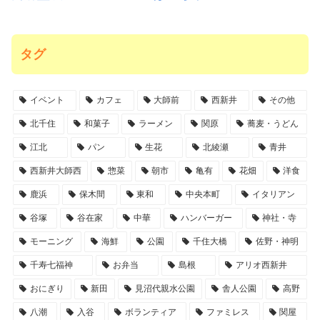
タグ
イベント
カフェ
大師前
西新井
その他
北千住
和菓子
ラーメン
関原
蕎麦・うどん
江北
パン
生花
北綾瀬
青井
西新井大師西
惣菜
朝市
亀有
花畑
洋食
鹿浜
保木間
東和
中央本町
イタリアン
谷塚
谷在家
中華
ハンバーガー
神社・寺
モーニング
海鮮
公園
千住大橋
佐野・神明
千寿七福神
お弁当
島根
アリオ西新井
おにぎり
新田
見沼代親水公園
舎人公園
高野
八潮
入谷
ボランティア
ファミレス
関屋