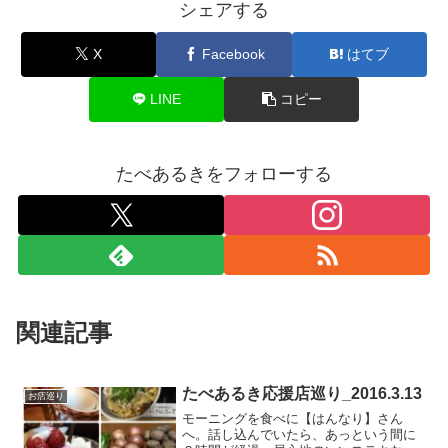
シェアする
X
Facebook
はてブ
LINE
コピー
たべあるきをフォローする
関連記事
たべあるき応援店巡り_2016.3.13
お店巡り
モーニングを食べに【はんなり】さん
へ。話し込んでいたら、あっという間に