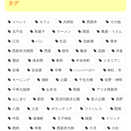
タグ
イベント
カフェ
大師前
西新井
その他
北千住
和菓子
ラーメン
関原
蕎麦・うどん
江北
パン
生花
北綾瀬
青井
西新井大師西
惣菜
朝市
亀有
花畑
洋食
鹿浜
保木間
東和
中央本町
イタリアン
谷塚
谷在家
中華
ハンバーガー
神社・寺
モーニング
海鮮
公園
千住大橋
佐野・神明
千寿七福神
お弁当
島根
アリオ西新井
おにぎり
新田
見沼代親水公園
舎人公園
高野
八潮
入谷
ボランティア
ファミレス
関屋
牛田
保塚町
王子神谷
雑貨
ドリンク
焼肉
和食
西新井大師
六月
小台