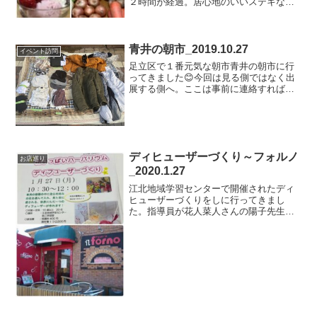
２時間が経過。居心地のいいステキなお
店です😃話していたらお腹が空いたので
【足立さらしなの里】さんへ。大好きな
カツ丼を食べ進めていたらマブダチのシ
ンちゃん（久美江さんの旦那...
青井の朝市_2019.10.27
イベント訪問
足立区で１番元気な朝市青井の朝市に行
ってきました😊今回は見る側ではなく出
展する側へ。ここは事前に連絡すれば誰
でも出店出来て出店料も５００円と格安
です😃（業者は３０００円）家にあった
古着を並べて初出店。けっこうドキドキ
します（笑）結果、５着ほ...
ディヒューザーづくり～フォルノ
お店巡り
_2020.1.27
江北地域学習センターで開催されたディ
ヒューザーづくりをしに行ってきまし
た。指導員が花人菜人さんの陽子先生と
アンテナショップで頑張っている優子先
生でした😊奥のテーブルにたくさんのお
花が置いてあり、みんなどれにするか迷
っていました。見本を見たり...