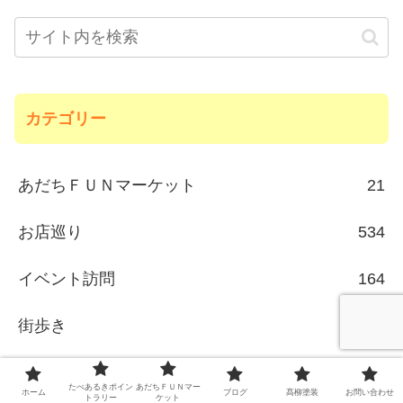
カテゴリー
あだちＦＵＮマーケット
21
お店巡り
534
イベント訪問
164
街歩き
13
番組出演
3
たべあるきポイン
あだちＦＵＮマー
ホーム
ブログ
髙柳塗装
お問い合わせ
トラリー
ケット