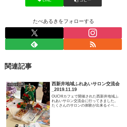
たべあるきをフォローする
関連記事
西新井地域ふれあいサロン交流会
イベント訪問
_2019.11.19
OUCHIカフェで開催された西新井地域ふ
れあいサロン交流会に行ってきました。
たくさんのサロンの体験が出来るイベン
トで、大盛況でした😃私は、らくらくあ
だち体操と早口言葉をみんなで一緒にや
ったり指先を機械に挟んで２０秒で分か
る血管年齢測定をやり...