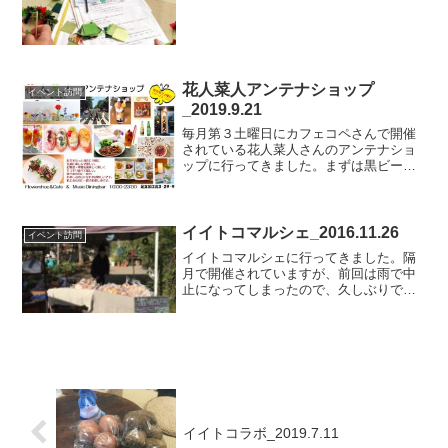
花人菜人アンテナショップ
イベント訪問
_2019.9.21
毎月第３土曜日にカフェコペさんで開催
されている花人菜人さんのアンテナショ
ップに行ってきました。まずは黒ビール
😁キーマカレーのミニサイズに焼き野菜
をトッピングしました。それと、お野菜
てまりも食べました😊先月までは４つだ
ったのですが今月は６つに...
イイトコマルシェ_2016.11.26
イベント訪問
イイトコマルシェに行ってきました。隔
月で開催されていますが、前回は雨で中
止になってしまったので、久しぶりでし
た。お天気に恵まれたのもありコーヒー
を飲みながらのんびりしてきました
(*⌒∇⌒*)ハプニングもありましたがとっ
ても楽しかったです♪足...
イイトコラボ_2019.7.11