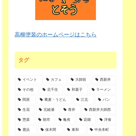
高柳塗装のホームページはこちら
タグ
イベント
カフェ
大師前
西新井
その他
北千住
和菓子
ラーメン
関原
蕎麦・うどん
江北
パン
生花
北綾瀬
青井
西新井大師西
惣菜
朝市
亀有
花畑
洋食
鹿浜
保木間
東和
中央本町