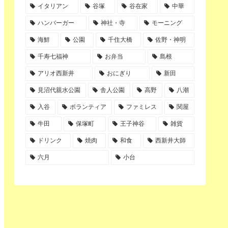
イタリアン
谷塚
谷在家
中華
ハンバーガー
神社・寺
モーニング
海鮮
公園
千住大橋
佐野・神明
千寿七福神
お弁当
島根
アリオ西新井
おにぎり
新田
見沼代親水公園
舎人公園
高野
八潮
入谷
ボランティア
ファミレス
関屋
牛田
保塚町
王子神谷
雑貨
ドリンク
焼肉
和食
西新井大師
六月
小台