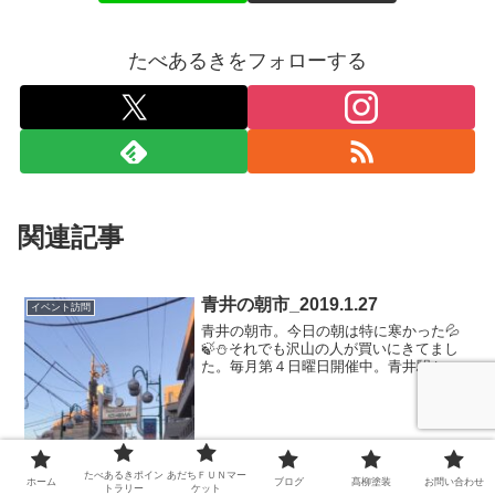
たべあるきをフォローする
関連記事
青井の朝市_2019.1.27
イベント訪問
青井の朝市。今日の朝は特に寒かった💦
🍃⛄️それでも沢山の人が買いにきてまし
た。毎月第４日曜日開催中。青井駅から
歩いてすぐです！足立区では他に毎月第
１日曜日は関原商店街第２日曜日は東和
銀座商店街（アモール東和）で朝７時か
ら朝市開催してます。足...
たべあるきポイン
あだちＦＵＮマー
ホーム
ブログ
髙柳塗装
お問い合わせ
トラリー
ケット