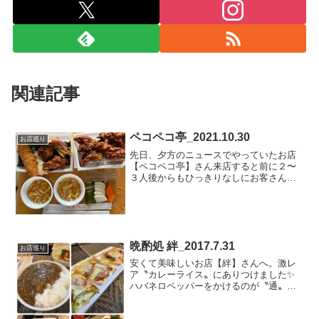
関連記事
ペコペコ亭_2021.10.30
お店巡り
先日、夕方のニュースでやっていたお店
【ペコペコ亭】さん来店すると前に２〜
３人後からもひっきりなしにお客さんが
来てとても繁盛していました。今回は唐
揚げ弁当とのりから弁当それに味噌汁２
つとお新香。容器からはみ出すほど大き
な唐揚げ白身フライも揚げ...
晩酌処 絆_2017.7.31
お店巡り
安くて美味しいお店【絆】さんへ。激レ
ア〝カレーライス〟にありつけました✨
ハバネロペッパーをかけるのが〝通〟み
たいです😊他にも、もちろん注文しまし
た。どれも美味しかったです。足立区西