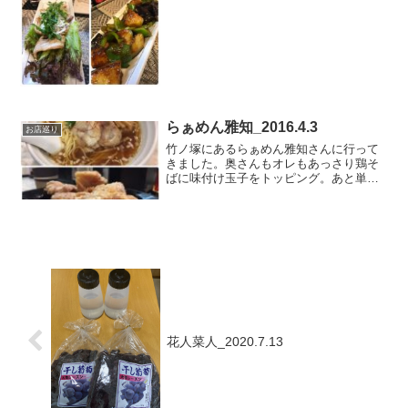
新井栄町2-26-7晩酌処 絆
らぁめん雅知_2016.4.3
お店巡り
竹ノ塚にあるらぁめん雅知さんに行って
きました。奥さんもオレもあっさり鶏そ
ばに味付け玉子をトッピング。あと単品
で鶏唐揚げのハーフと奥さん用に瓶ビー
ルを注文しました🍺ビールを飲んでいる
奥さんに気を使ってくれて、先に唐揚げ
を出してくれて頃合いをみ...
花人菜人_2020.7.13