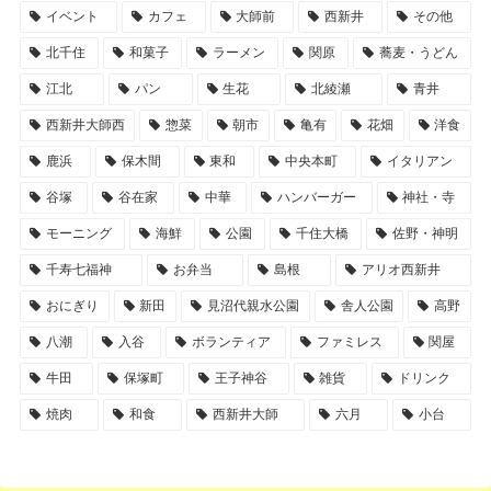
イベント
カフェ
大師前
西新井
その他
北千住
和菓子
ラーメン
関原
蕎麦・うどん
江北
パン
生花
北綾瀬
青井
西新井大師西
惣菜
朝市
亀有
花畑
洋食
鹿浜
保木間
東和
中央本町
イタリアン
谷塚
谷在家
中華
ハンバーガー
神社・寺
モーニング
海鮮
公園
千住大橋
佐野・神明
千寿七福神
お弁当
島根
アリオ西新井
おにぎり
新田
見沼代親水公園
舎人公園
高野
八潮
入谷
ボランティア
ファミレス
関屋
牛田
保塚町
王子神谷
雑貨
ドリンク
焼肉
和食
西新井大師
六月
小台