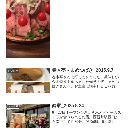
シソ入りでした。店主さんが焼いてくれ
て外はカリっと中はフワフワ🎈もう一つ
はローストビーフケーキ🎂中にポテトサ
ラダが入っていて二人なの...
春木亭～まめつばき_2015.9.7
お店巡り
春木亭さんに行ってきました。美味しい
今川焼きを食べました😃その後、まめつ
ばきさんへ。お土産に懐中しるこを買い
ました。美味しかったです😄足立区梅島
1-9-7春木亭足立区西新井1-6-6まめつばき
鈴家_2025.8.24
お店巡り
8月23日オープン台湾かき氷とベビーカス
テラが食べられるお店。西新井駅西口か
ら南下して約20分。関原商店街に新しく
オープンした【鈴家】さん。かき氷は次