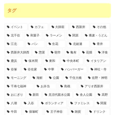
タグ
イベント
カフェ
大師前
西新井
その他
北千住
和菓子
ラーメン
関原
蕎麦・うどん
江北
パン
生花
北綾瀬
青井
西新井大師西
惣菜
朝市
亀有
花畑
洋食
鹿浜
保木間
東和
中央本町
イタリアン
谷塚
谷在家
中華
ハンバーガー
神社・寺
モーニング
海鮮
公園
千住大橋
佐野・神明
千寿七福神
お弁当
島根
アリオ西新井
おにぎり
新田
見沼代親水公園
舎人公園
高野
八潮
入谷
ボランティア
ファミレス
関屋
牛田
保塚町
王子神谷
雑貨
ドリンク