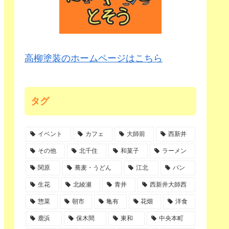
高柳塗装のホームページはこちら
タグ
イベント
カフェ
大師前
西新井
その他
北千住
和菓子
ラーメン
関原
蕎麦・うどん
江北
パン
生花
北綾瀬
青井
西新井大師西
惣菜
朝市
亀有
花畑
洋食
鹿浜
保木間
東和
中央本町