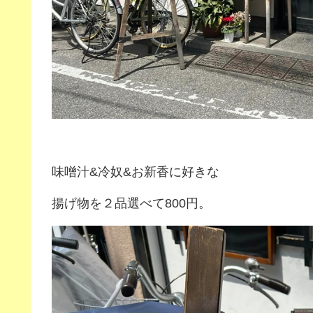
味噌汁&冷奴&お新香に好きな
揚げ物を２品選べて800円。