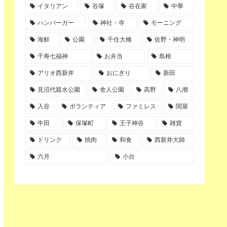
イタリアン
谷塚
谷在家
中華
ハンバーガー
神社・寺
モーニング
海鮮
公園
千住大橋
佐野・神明
千寿七福神
お弁当
島根
アリオ西新井
おにぎり
新田
見沼代親水公園
舎人公園
高野
八潮
入谷
ボランティア
ファミレス
関屋
牛田
保塚町
王子神谷
雑貨
ドリンク
焼肉
和食
西新井大師
六月
小台