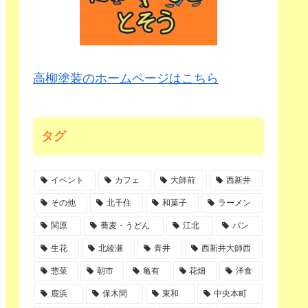
高柳塗装のホームページはこちら
タグ
イベント
カフェ
大師前
西新井
その他
北千住
和菓子
ラーメン
関原
蕎麦・うどん
江北
パン
生花
北綾瀬
青井
西新井大師西
惣菜
朝市
亀有
花畑
洋食
鹿浜
保木間
東和
中央本町