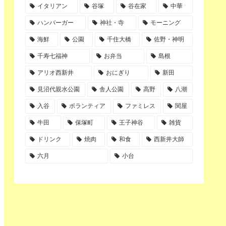
イタリアン
谷塚
谷在家
中華
ハンバーガー
神社・寺
モーニング
海鮮
公園
千住大橋
佐野・神明
千寿七福神
お弁当
島根
アリオ西新井
おにぎり
新田
見沼代親水公園
舎人公園
高野
八潮
入谷
ボランティア
ファミレス
関屋
牛田
保塚町
王子神谷
雑貨
ドリンク
焼肉
和食
西新井大師
六月
小台