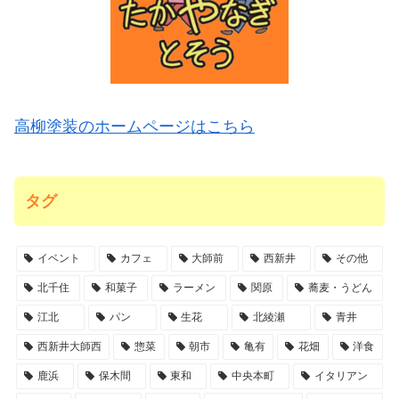
高柳塗装のホームページはこちら
タグ
イベント
カフェ
大師前
西新井
その他
北千住
和菓子
ラーメン
関原
蕎麦・うどん
江北
パン
生花
北綾瀬
青井
西新井大師西
惣菜
朝市
亀有
花畑
洋食
鹿浜
保木間
東和
中央本町
イタリアン