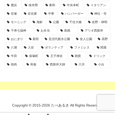
鹿浜
保木間
東和
中央本町
イタリアン
谷塚
谷在家
中華
ハンバーガー
神社・寺
モーニング
海鮮
公園
千住大橋
佐野・神明
千寿七福神
お弁当
島根
アリオ西新井
おにぎり
新田
見沼代親水公園
舎人公園
高野
八潮
入谷
ボランティア
ファミレス
関屋
牛田
保塚町
王子神谷
雑貨
ドリンク
焼肉
和食
西新井大師
六月
小台
Copyright © 2015-2026 たべあるき All Rights Reserved.