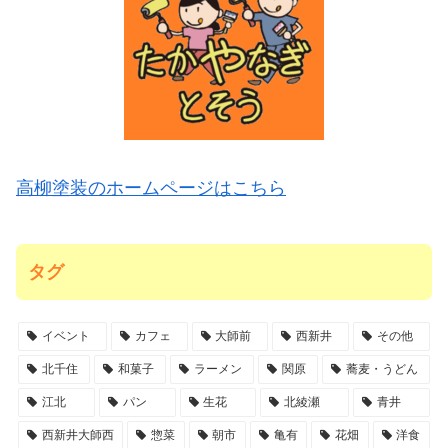
高柳塗装のホームページはこちら
タグ
イベント
カフェ
大師前
西新井
その他
北千住
和菓子
ラーメン
関原
蕎麦・うどん
江北
パン
生花
北綾瀬
青井
西新井大師西
惣菜
朝市
亀有
花畑
洋食