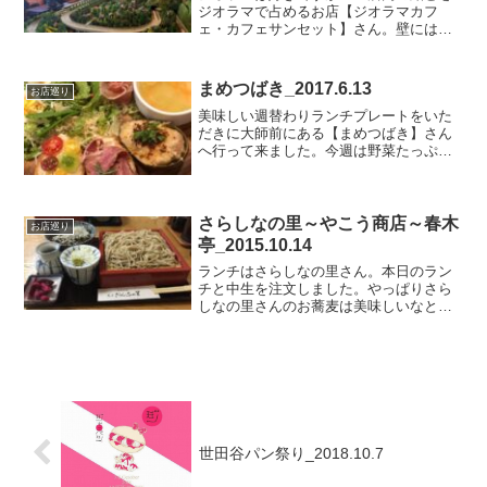
ジオラマで占めるお店【ジオラマカフ
ェ・カフェサンセット】さん。壁には機
関車の写真テーブル内にもジオラマとジ
オラマ愛に満ちたお店です。飲食スペー
スは8席。ドリンクや軽食などがありまし
まめつばき_2017.6.13
お店巡り
た。実際に電車を動かして...
美味しい週替わりランチプレートをいた
だきに大師前にある【まめつばき】さん
へ行って来ました。今週は野菜たっぷり
の豪華なランチプレート。アボカドがキ
レイにカットされ生ハムの塩っ気がサラ
ダに良く合っていて、とても美味しかっ
たです✨とりもなかアイス...
さらしなの里～やこう商店～春木
お店巡り
亭_2015.10.14
ランチはさらしなの里さん。本日のラン
チと中生を注文しました。やっぱりさら
しなの里さんのお蕎麦は美味しいなと改
めて思いました(*⌒∇⌒*)その後、やこう
商店さんへ。お煎餅の詰め合わせ、シナ
モンざらめを購入しました。いいお酒の
おつまみになります...
世田谷パン祭り_2018.10.7