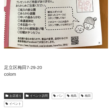
足立区梅田7-29-20
colom
お店巡り
イベント訪問
パン
梅島
梅田
イベント