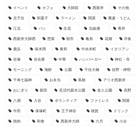
イベント
カフェ
大師前
西新井
その他
北千住
和菓子
ラーメン
関原
蕎麦・うどん
江北
パン
生花
北綾瀬
青井
西新井大師西
惣菜
朝市
亀有
花畑
洋食
鹿浜
保木間
東和
中央本町
イタリアン
谷塚
谷在家
中華
ハンバーガー
神社・寺
モーニング
海鮮
公園
千住大橋
佐野・神明
千寿七福神
お弁当
島根
アリオ西新井
おにぎり
新田
見沼代親水公園
舎人公園
高野
八潮
入谷
ボランティア
ファミレス
関屋
牛田
保塚町
王子神谷
雑貨
ドリンク
焼肉
和食
西新井大師
六月
小台