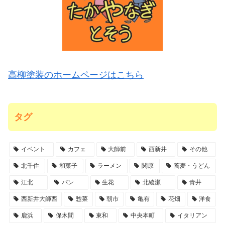
高柳塗装のホームページはこちら
タグ
イベント
カフェ
大師前
西新井
その他
北千住
和菓子
ラーメン
関原
蕎麦・うどん
江北
パン
生花
北綾瀬
青井
西新井大師西
惣菜
朝市
亀有
花畑
洋食
鹿浜
保木間
東和
中央本町
イタリアン