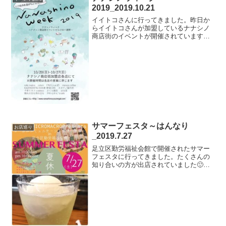
2019_2019.10.21
イイトコさんに行ってきました。昨日か
らイイトコさんが加盟しているナナシノ
商店街のイベントが開催されています。
さくら園芸さんのさくらバイクが来てい
ました😊他にも、カタチノ製作所さんの
帽子やＴシャツが展示されていたり晴れ
の日も雨の日もさんKAZ...
サマーフェスタ～はんなり
お店巡り
_2019.7.27
足立区勤労福祉会館で開催されたサマー
フェスタに行ってきました。たくさんの
知り合いの方が出店されていました🙂
Tomorrow and Everydayさん。AMOSさ
ん。ファリーンさん。マフィンを買いま
した😃紅屋さん。日傘と首掛け扇風機を
買い...