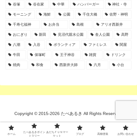
谷塚
谷在家
中華
ハンバーガー
神社・寺
モーニング
海鮮
公園
千住大橋
佐野・神明
千寿七福神
お弁当
島根
アリオ西新井
おにぎり
新田
見沼代親水公園
舎人公園
高野
八潮
入谷
ボランティア
ファミレス
関屋
牛田
保塚町
王子神谷
雑貨
ドリンク
焼肉
和食
西新井大師
六月
小台
Copyright © 2015-2026 たべあるき All Rights Reserved.
たべあるきポイン
あだちＦＵＮマー
ホーム
ブログ
髙柳塗装
お問い合わせ
トラリー
ケット