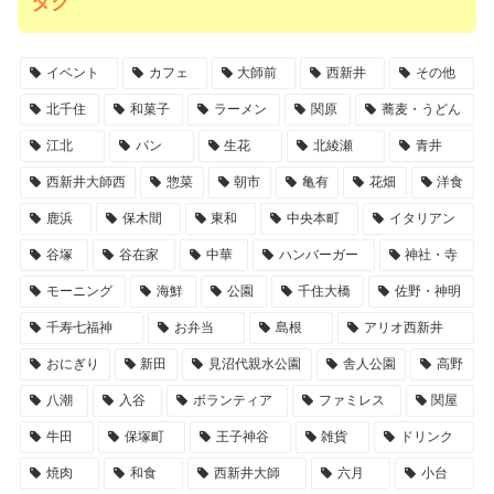
タグ
イベント
カフェ
大師前
西新井
その他
北千住
和菓子
ラーメン
関原
蕎麦・うどん
江北
パン
生花
北綾瀬
青井
西新井大師西
惣菜
朝市
亀有
花畑
洋食
鹿浜
保木間
東和
中央本町
イタリアン
谷塚
谷在家
中華
ハンバーガー
神社・寺
モーニング
海鮮
公園
千住大橋
佐野・神明
千寿七福神
お弁当
島根
アリオ西新井
おにぎり
新田
見沼代親水公園
舎人公園
高野
八潮
入谷
ボランティア
ファミレス
関屋
牛田
保塚町
王子神谷
雑貨
ドリンク
焼肉
和食
西新井大師
六月
小台