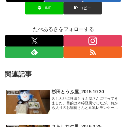
LINE
コピー
たべあるきをフォローする
関連記事
杉田とうふ屋_2015.10.30
お店巡り
久しぶりに杉田とうふ屋さんに行ってき
ました。目的は木綿豆腐でしたが、おか
ら入りのお稲荷さんと豆乳レモンケーキ
も一緒に購入しました。お稲荷さんは、
おからがパンパンに詰まっていて、ご飯
と変わらないぐらい美味しいです＼(^o^)
／豆乳レモンケーキ...
さらしなの里_2016.2.25