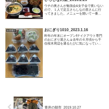
お店巡り
ウチの奥さんが勉強会&女子会で夜いない
ので、１人で足立さらしなの里さんに行
ってきました。メニューを開いて一番目
についた親子丼セットを注文。小鉢にサ
ラダにあれもこれも付いて１０００円は
とても安いです食後のデザートに新発売
の桜アイスも頂きました...
おにぎり1010_2023.1.16
お店巡り
昨年の年末にオープン❗️テイクアウト専門
のおにぎり屋さん🍙去年の６月頃から千
住桜木周辺を通るたびに気になっていた
お店【おにぎり1010】さん。看板は早い
段階で掲げていたのでそろそろかな？と
思ってましたが色々あって年末まで遅れ
てしまったそうで...
青井の朝市_2019.10.27